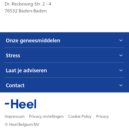
Dr.-Reckeweg-Str. 2 - 4
76532 Baden-Baden
Footer
Sitemap
Onze geneesmiddelen
Traumeel®
Stress
Spascupreel®
Overdag
Laat je adviseren
Engystol®
's Nachts
Vraag raad aan een arts
Contact
Vraag raad aan een apotheker
Heel Belgium NV
Vraag raad bij een online apotheek
Impressum
Privacy-instellingen
Cookie Policy
Privacy
© Heel Belgium NV